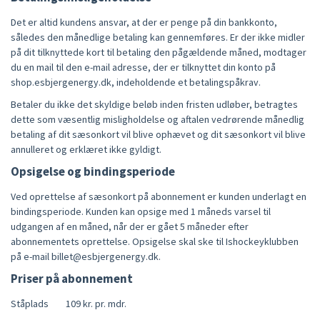
Det er altid kundens ansvar, at der er penge på din bankkonto,
således den månedlige betaling kan gennemføres. Er der ikke midler
på dit tilknyttede kort til betaling den pågældende måned, modtager
du en mail til den e-mail adresse, der er tilknyttet din konto på
shop.esbjergenergy.dk, indeholdende et betalingspåkrav.
Betaler du ikke det skyldige beløb inden fristen udløber, betragtes
dette som væsentlig misligholdelse og aftalen vedrørende månedlig
betaling af dit sæsonkort vil blive ophævet og dit sæsonkort vil blive
annulleret og erklæret ikke gyldigt.
Opsigelse og bindingsperiode
Ved oprettelse af sæsonkort på abonnement er kunden underlagt en
bindingsperiode. Kunden kan opsige med 1 måneds varsel til
udgangen af en måned, når der er gået 5 måneder efter
abonnementets oprettelse. Opsigelse skal ske til Ishockeyklubben
på e-mail billet@esbjergenergy.dk.
Priser på abonnement
Ståplads
10
9 kr. pr. mdr.