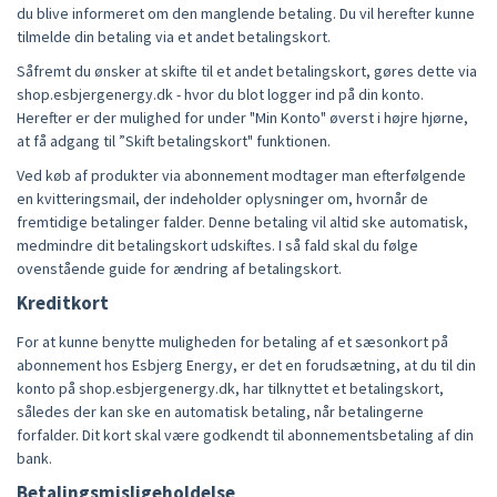
du blive informeret om den manglende betaling. Du vil herefter kunne
tilmelde din betaling via et andet betalingskort.
Såfremt du ønsker at skifte til et andet betalingskort, gøres dette via
shop.esbjergenergy.dk - hvor du blot logger ind på din konto.
Herefter er der mulighed for under "Min Konto" øverst i højre hjørne,
at få adgang til ”Skift betalingskort" funktionen.
Ved køb af produkter via abonnement modtager man efterfølgende
en kvitteringsmail, der indeholder oplysninger om, hvornår de
fremtidige betalinger falder. Denne betaling vil altid ske automatisk,
medmindre dit betalingskort udskiftes. I så fald skal du følge
ovenstående guide for ændring af betalingskort.
Kreditkort
For at kunne benytte muligheden for betaling af et sæsonkort på
abonnement hos Esbjerg Energy, er det en forudsætning, at du til din
konto på shop.esbjergenergy.dk, har tilknyttet et betalingskort,
således der kan ske en automatisk betaling, når betalingerne
forfalder. Dit kort skal være godkendt til abonnementsbetaling af din
bank.
Betalingsmisligeholdelse