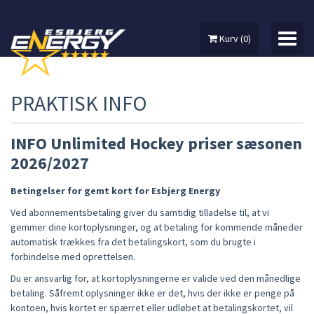
Kurv
(
0
)
PRAKTISK INFO
MIN KONTO
INFO Unlimited Hockey priser sæsonen
2026/2027
SÆSONKORT
Betingelser for gemt kort for Esbjerg Energy
UNLIMITED
Ved abonnementsbetaling giver du samtidig tilladelse til, at vi
INFO
gemmer dine kortoplysninger, og at betaling for kommende måneder
automatisk trækkes fra det betalingskort, som du brugte i
APP'EN
forbindelse med oprettelsen.
Du er ansvarlig for, at kort­oplysningerne er valide ved den månedlige
betaling. Såfremt oplysninger ikke er det, hvis der ikke er penge på
kontoen, hvis kortet er spærret eller udløbet at betalingskortet, vil