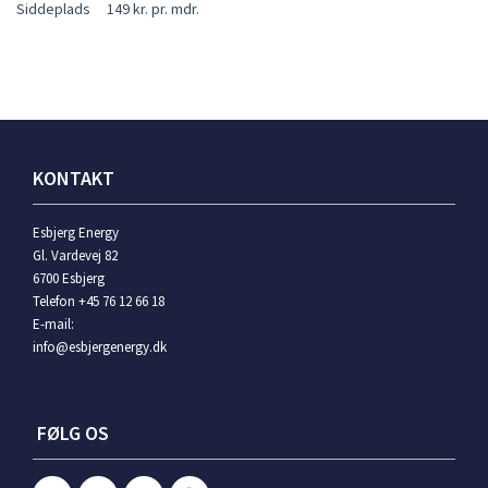
Siddeplads
149 kr. pr. mdr.
KONTAKT
Esbjerg Energy
Gl. Vardevej 82
6700 Esbjerg
Telefon +45 76 12 66 18
E-mail:
info@esbjergenergy.dk
FØLG OS