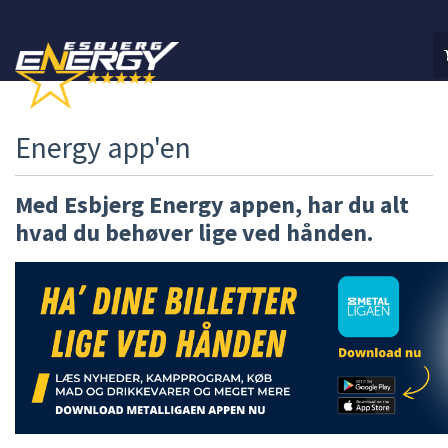
Energy app'en
MIN KONTO
Med Esbjerg Energy appen, har du alt
hvad du behøver lige ved hånden.
SÆSONKORT
UNLIMITED
INFO
APP'EN