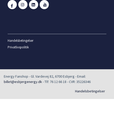
Handelsbetingelser
Privatlivspolitik
Energy Fanshop
-
Gl. Vardevej 82
,
6700
Esbjerg
- Email:
billet@esbjergenergy.dk
- Tlf:
76 12 66 18
- CVR:
35226346
Handelsbetingelser