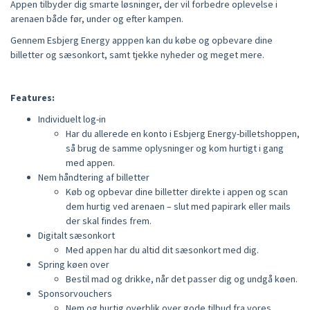
Appen tilbyder dig smarte løsninger, der vil forbedre oplevelse i
arenaen både før, under og efter kampen.
Gennem Esbjerg Energy apppen kan du købe og opbevare dine
billetter og sæsonkort, samt tjekke nyheder og meget mere.
Features:
Individuelt log-in
Har du allerede en konto i Esbjerg Energy-billetshoppen,
så brug de samme oplysninger og kom hurtigt i gang
med appen.
Nem håndtering af billetter
Køb og opbevar dine billetter direkte i appen og scan
dem hurtig ved arenaen – slut med papirark eller mails
der skal findes frem.
Digitalt sæsonkort
Med appen har du altid dit sæsonkort med dig.
Spring køen over
Bestil mad og drikke, når det passer dig og undgå køen.
Sponsorvouchers
Nem og hurtig overblik over gode tilbud fra vores